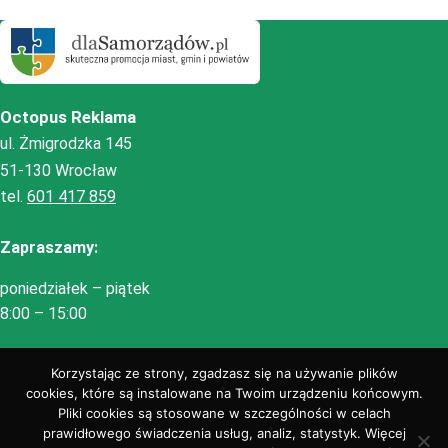
Octopus Reklama
ul. Żmigrodzka 145
51-130 Wrocław
tel.
601 417 859
Zapraszamy:
poniedziałek – piątek
8:00 – 15:00
Korzystając ze strony, zgadzasz się na używanie plików
cookies, które są instalowane na Twoim urządzeniu końcowym.
Pliki cookies są stosowane w szczególności w celach
prawidłowego świadczenia usług, analiz, statystyk. Więcej