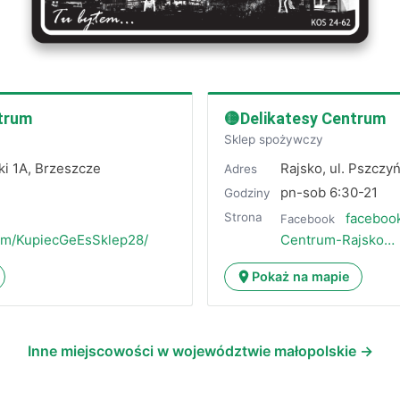
ntrum
🟡Delikatesy Centrum
Sklep spożywczy
ki 1A, Brzeszcze
Rajsko, ul. Pszczy
Adres
1
pn-sob 6:30-21
Godziny
Strona
facebook
Facebook
om/KupiecGeEsSklep28/
Centrum-Rajsko…
Pokaż na mapie
Inne miejscowości w województwie małopolskie →