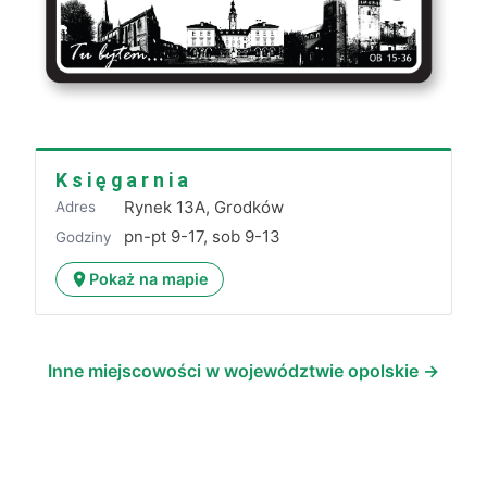
K s i ę g a r n i a
Rynek 13A, Grodków
Adres
pn-pt 9-17, sob 9-13
Godziny
Pokaż na mapie
Inne miejscowości w województwie opolskie →