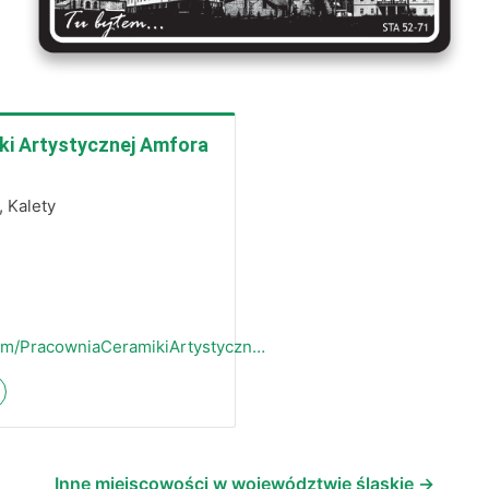
ki Artystycznej Amfora
, Kalety
om/PracowniaCeramikiArtystyczn…
Inne miejscowości w województwie śląskie →