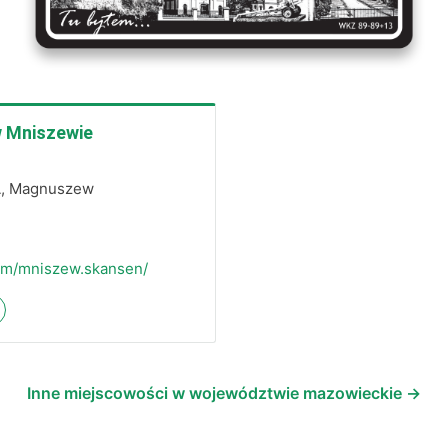
 Mniszewie
A, Magnuszew
8
om/mniszew.skansen/
Inne miejscowości w województwie mazowieckie →