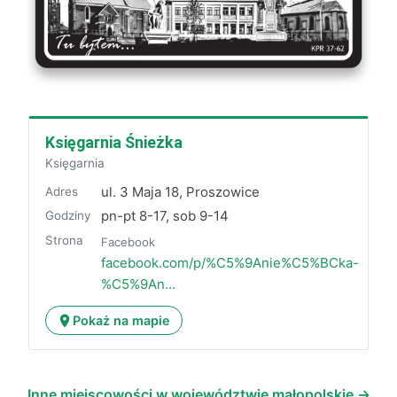
Księgarnia Śnieżka
Księgarnia
ul. 3 Maja 18, Proszowice
Adres
pn-pt 8-17, sob 9-14
Godziny
Strona
Facebook
facebook.com/p/%C5%9Anie%C5%BCka-
%C5%9An…
Pokaż na mapie
Inne miejscowości w województwie małopolskie →