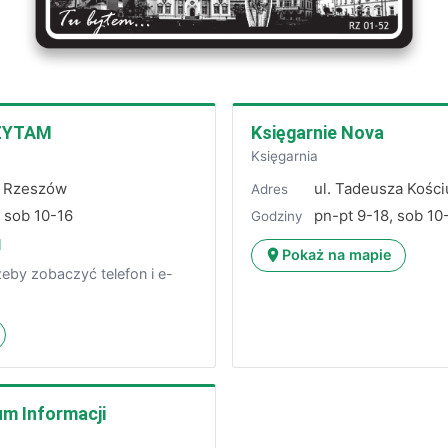
CZYTAM
Księgarnie Nova
Księgarnia
4, Rzeszów
ul. Tadeusza Kośc
Adres
, sob 10-16
pn-pt 9-18, sob 10
Godziny
l
Pokaż na mapie
żeby zobaczyć telefon i e-
um Informacji