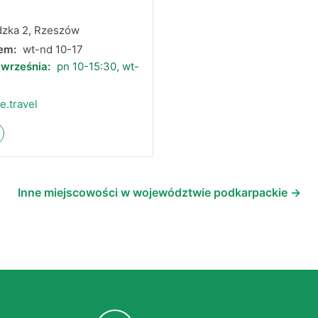
a
dzka 2, Rzeszów
em:
wt-nd 10-17
 września:
pn 10-15:30, wt-
e.travel
Inne miejscowości w województwie podkarpackie →