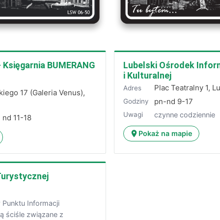
 - Księgarnia BUMERANG
Lubelski Ośrodek Infor
i Kulturalnej
Plac Teatralny 1, L
Adres
kiego 17 (Galeria Venus),
pn-nd 9-17
Godziny
czynne codziennie
Uwagi
, nd 11-18
Pokaż na mapie
Turystycznej
a
 Punktu Informacji
ą ściśle związane z