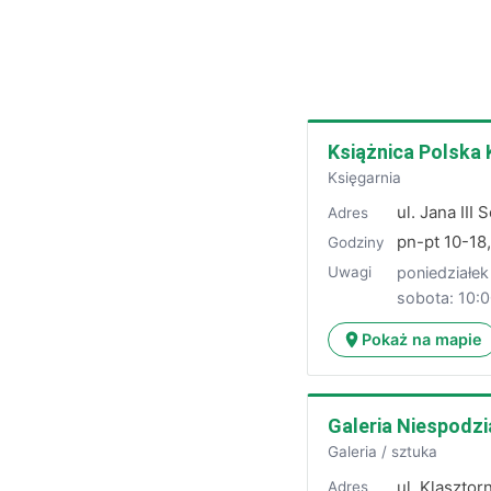
Książnica Polska 
Księgarnia
ul. Jana II
Adres
pn-pt 10-18
Godziny
poniedziałek
Uwagi
sobota: 10:0
Pokaż na mapie
Galeria Niespodz
Galeria / sztuka
ul. Klaszto
Adres