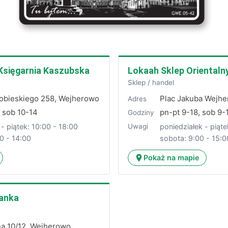
Księgarnia Kaszubska
Lokaah Sklep Orientaln
Sklep / handel
I Sobieskiego 258, Wejherowo
Plac Jakuba Wejhe
Adres
, sob 10-14
pn-pt 9-18, sob 9-
Godziny
 - piątek: 10:00 - 18:00
poniedziałek - piąte
Uwagi
0 - 14:00
sobota: 9:00 - 15:0
Pokaż na mapie
ianka
rna 10/12, Wejherowo